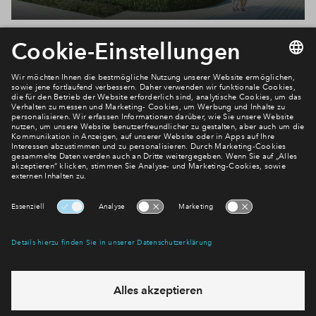
Newsletter Anmeldung
Verpassen Sie zu diesem Wohnprojekt keine Neuigkeiten
mehr! Wir halten Sie auf dem Laufenden – mit unserem
regelmäßig erscheinenden Newsletter informieren wir Sie
über den Stand dieses und weiterer Neubauprojekte.
E-Mail-Adresse
Abonnieren
Möchten Sie wissen, was wir mit Ihren Daten machen? Klicken Sie hier
für unsere
Datenschutzerklärung
.
Sie haben eine Frage? Dann rufen Sie uns gerne an (
+49 69